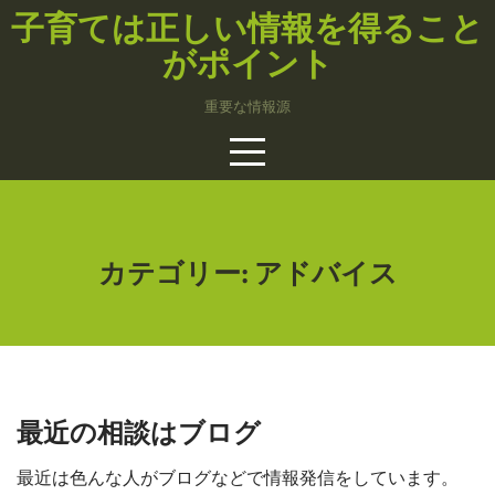
Skip
子育ては正しい情報を得ること
to
がポイント
content
重要な情報源
カテゴリー:
アドバイス
最近の相談はブログ
最近は色んな人がブログなどで情報発信をしています。